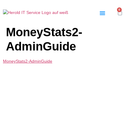
0
MoneyStats2-
AdminGuide
MoneyStats2-AdminGuide
Produkte
Themen
LAPS
Webdesign
Bar Cash Register
Shop
MoneyStats2
Rechtliches