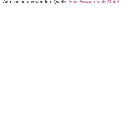
Adresse an uns wenden. Quelle:
https://www.e-recht24.de/
Produkte
Themen
LAPS
Webdesign
Bar Cash Register
Shop
MoneyStats2
Rechtliches
AGB
Widerrufsbelehrung
Datenschutzerklärung
Impressum
Vertrag Widerrufen