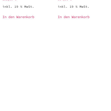
inkl. 19 % MwSt.
inkl. 19 % MwSt.
In den Warenkorb
In den Warenkorb
Produkte
Themen
LAPS
Webdesign
Bar Cash Register
Shop
MoneyStats2
Rechtliches
AGB
Widerrufsbelehrung
Datenschutzerklärung