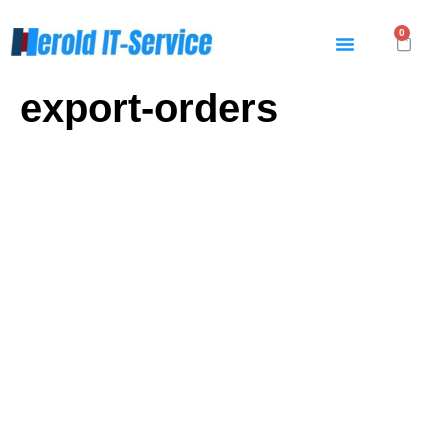
0
export-orders
Produkte
Themen
LAPS
Webdesign
Bar Cash Register
Shop
MoneyStats2
Rechtliches
AGB